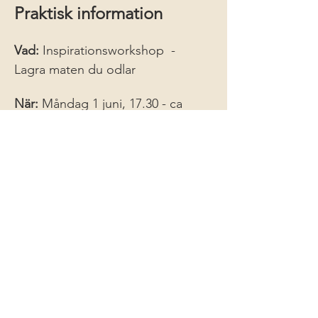
Praktisk information
Vad:
 Inspirationsworkshop  - 
Lagra maten du odlar
När: 
Måndag 1 juni, 17.30 - ca 
19.30
Var: 
På the Culinary Farm i Hallaröd
Investering:
 750 kr 
(medlemmar i 
The Culinary Farm samt de som är 
medlemmar i Hallaröds 
hembygdsförening får gå till ett 
reducerat pris, meddela vid 
anmälan om du är medlem)
Anmälan:
kristin@beyondtherapy.s